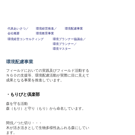
K .T .C .
代表あいさつ／
環境経営推進／
環境配慮事業
会社概要
環境教育事業
環境経営コンサルティング
環境プランナー協議会／
環境プランナー／
環境マスター
環境配慮事業
フィールドにおいての実践及びフィールド活動する
ＮＧＯの支援等、環境配慮活動が実際に目に見えて
成果となる事業を推進しています。
・もりびと倶楽部
森を守る活動
森（もり）と守り（もり）から命名しています。
間伐／つた切り・・・
木が活き活きとして生物多様性あふれる森にしてい
ます。