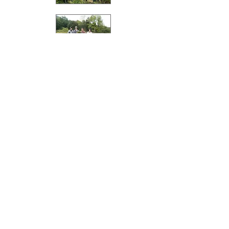
・ＮＧＯアリーナ寄付サイト
活動内容を精査し、地球環境や社会のため特に支援
すべきＮＧＯを選定し支援しています。
K .T .C .
〒071-1423 北海道上川郡東川町東町1-11-8-101
E-MAIL
t.k.higashi.yoko@gmail.com
Copyright(C)2022 K.T.C. All rights reserved.