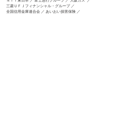
ＮＴＴ東日本 ／ 富士急行グループ ／ 大阪ガス ／
三菱ＵＦＪフィナンシャル・グループ ／
全国信用金庫連合会 ／ あいおい損害保険 ／
コープみらい ／ 国分
コープさっぽろ ／
／
パナソニックホームズ
スウェーデンハウス ／
／
サンゲツ ／ 大日本印刷 ／ 東京大学大学院 ／
東京理科大学大学院 ／ 法政大学大学院 ／ 明治大学
／
東京家政大学 ／ 東京商工会議所
（主な先のみ）
環境プランナー協議会
・協議会設立にあたって
・役員
環境プランナー
・環境プランナー概要
・諸規定
​環境プランナー協
環境マスタ
ー
議会
・環境マスター概
・諸規
要
定
〒071-1423 北海道上川郡東川町東町1-11-